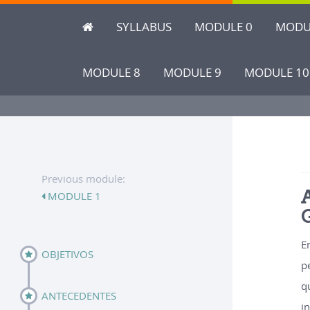
SYLLABUS
MODULE 0
MODU
MODULE 8
MODULE 9
MODULE 10
Previous module:
A
MODULE 1
E
OBJETIVOS
p
q
ANTECEDENTES
i