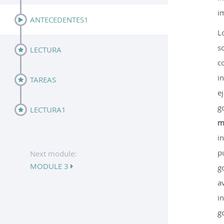
i
ANTECEDENTES1
L
s
LECTURA
c
i
TAREAS
e
g
LECTURA1
m
i
p
Next module:
MODULE 3
g
a
i
g