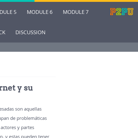
DULE 5
MODULE 6
MODULE 7
CK
DISCUSSION
rnet y su
resadas son aquellas
cupan de problemáticas
actores y partes
n, y estas pueden tener