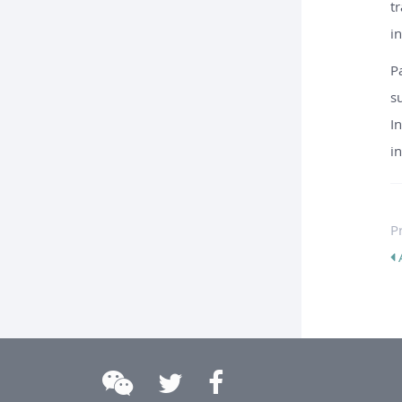
t
i
P
s
I
in
P